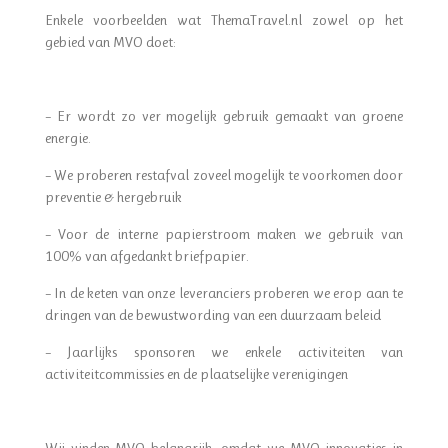
Enkele voorbeelden wat ThemaTravel.nl zowel op het
gebied van MVO doet:
– Er wordt zo ver mogelijk gebruik gemaakt van groene
energie.
– We proberen restafval zoveel mogelijk te voorkomen door
preventie & hergebruik
– Voor de interne papierstroom maken we gebruik van
100% van afgedankt briefpapier.
– In de keten van onze leveranciers proberen we erop aan te
dringen van de bewustwording van een duurzaam beleid
– Jaarlijks sponsoren we enkele activiteiten van
activiteitcommissies en de plaatselijke verenigingen
Wij vinden MVO belangrijk, omdat we MVO innovaties in