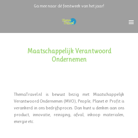
Ga mee naar dé feestweek van het jaar!
Ga
direct
naar
de
hoofdinhoud
Maatschappelijk Verantwoord
Ondernemen
ThemaTravel.nl is bewust bezig met Maatschappelijk
Verantwoord Ondernemen (MVO), People, Planet & Profit is
verankerd in ons bedrijfsproces. Dan kunt u denken aan ons
product, innovatie, reiniging, afval, inkoop materialen,
energie etc.