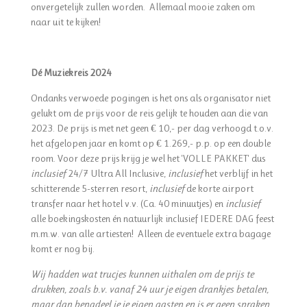
onvergetelijk zullen worden. Allemaal mooie zaken om
naar uit te kijken!
Dé Muziekreis 2024
Ondanks verwoede pogingen is het ons als organisator niet
gelukt om de prijs voor de reis gelijk te houden aan die van
2023. De prijs is met net geen € 10,- per dag verhoogd t.o.v.
het afgelopen jaar en komt op € 1.269,- p.p. op een double
room. Voor deze prijs krijg je wel het 'VOLLE PAKKET' dus
inclusief
24/7 Ultra All Inclusive,
inclusief
het verblijf in het
schitterende 5-sterren resort,
inclusief
de korte airport
transfer naar het hotel v.v. (Ca. 40 minuutjes) en
inclusief
alle boekingskosten én natuurlijk inclusief IEDERE DAG feest
m.m.w. van alle artiesten! Alleen de eventuele extra bagage
komt er nog bij.
Wij hadden wat trucjes kunnen uithalen om de prijs te
drukken, zoals b.v. vanaf 24 uur je eigen drankjes betalen,
maar dan benadeel je je eigen gasten en is er geen spraken