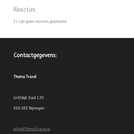
Reacties
Er zijn geen reacties geplaatst.
Contactgegevens:
Thema Travel
Griftdijk Zuid 139
6663BE Nijmegen
info@ThemaTravel.nl