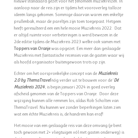
nieuwe standaard gezet voor het fenomeen muziekreizen. In
aanloop naar de reis zijn er tijdens het vooroverleg talloze
ideeën langs gekomen. Sommige daarvan waren een enkeltje
prullenbak, maar de pareltjes zijn toen toegepast. Hetgeen
heeft geresulteerd een een hele mooie Muziekreis 2022. Dat
er altijd ruimte voor verbeteringen is werd bewezen in de
2de editie tijdens de Muziekreis 2023 welke ook samen met
Toppers van Oranje
was opgezet. Een meer dan geslaagde
Muziekreis met fantastische recensies van de gasten waar wij
als hoofd organisator buitengewoon trots op zijn.
Echter om het oorspronkelijke concept van de
Muziekreis
2.0 by ThemaTravel
nóg verder uit te bouwen voor de '
Dé
Muziekreis 2024
', is begin januari 2024 in goed overleg
afscheid genomen van de Toppers van Oranje. Door deze
wijziging kunnen alle remmen los, aldus Rob Scholten van
ThemaTravel. Nu kunnen we zonder beperkingen laten zien
wat een échte Muziekreis is, de handrem kan eraf!
Het mooie van een geslaagde reis van deze omvang (je bent
toch gewoon met 2+ vliegtuigen vól met gasten onderweg) is