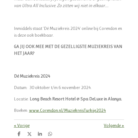
van Ultra All Inclusive. Zo zitten wij niet in elkaar....
Inmiddels staat 'Dé Muziekreis 2024' online bij Corendon en
is deze ook boekbaar.
GA JIJ OOK MEE MET DE GEZELLIGSTE MUZIEKREIS VAN
HET JAAR?
Dé Muziekreis 2024
Datum: 30 oktober t/m 6 november 2024.
Locatie:
Long Beach Resort Hotel & Spa DeLuxe in Alanya.
Boeken:
www.Corendon.nl/MuziekreisTurkije2024
«
Vorige
Volgende
»
D
D
S
D