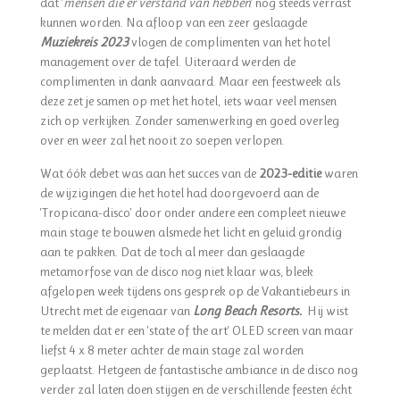
dat '
mensen die er verstand van hebben
' nog steeds verrast
kunnen worden. Na afloop van een zeer geslaagde
Muziekreis 2023
vlogen de complimenten van het hotel
management over de tafel. Uiteraard werden de
complimenten in dank aanvaard. Maar een feestweek als
deze zet je samen op met het hotel, iets waar veel mensen
zich op verkijken. Zonder samenwerking en goed overleg
over en weer zal het nooit zo soepen verlopen.
Wat óók debet was aan het succes van de
2023-editie
waren
de wijzigingen die het hotel had doorgevoerd aan de
'Tropicana-disco' door onder andere een compleet nieuwe
main stage te bouwen alsmede het licht en geluid grondig
aan te pakken. Dat de toch al meer dan geslaagde
metamorfose van de disco nog niet klaar was, bleek
afgelopen week tijdens ons gesprek op de Vakantiebeurs in
Utrecht met de eigenaar van
Long Beach Resorts.
Hij wist
te melden dat er een 'state of the art' OLED screen van maar
liefst 4 x 8 meter achter de main stage zal worden
geplaatst. Hetgeen de fantastische ambiance in de disco nog
verder zal laten doen stijgen en de verschillende feesten écht