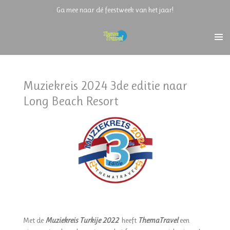
Ga mee naar dé feestweek van het jaar!
Ga
direct
naar
de
hoofdinhoud
Muziekreis 2024 3de editie naar
Long Beach Resort
Met de
Muziekreis Turkije 2022
heeft
ThemaTravel
een