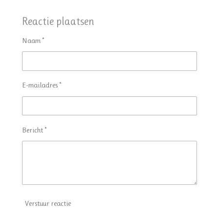
e
e
h
e
l
e
a
l
e
l
r
e
Reactie plaatsen
n
e
n
Naam *
E-mailadres *
Bericht *
Verstuur reactie