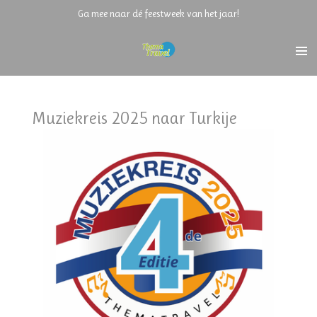
Ga mee naar dé feestweek van het jaar!
Ga
direct
naar
de
hoofdinhoud
Muziekreis 2025 naar Turkije