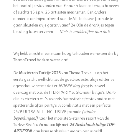
het aantal feestavonden van 7 naar 4 kunnen terugschroeven
of slechts 15 i.p.v. 25 artiesten mee nemen. Een andere
manier is om bijvoorbeeld aan de All-Inclusive formule te
gaan sleutelen en je gasten vanaf 24.00u de drankjes tegen
betaling laten serveren .....
Niets is makkelijker dan dat!
Wij hebben echter een naam hoog te houden en mensen die bij
ThemaTravel boeken weten dat!
De
Muziekreis Turkije 2025
van Thema Travel is op het
eerste gezicht wellicht niet de goedkoopste, als je echter in
ogenschouw neemt dat er
IEDERE dag feest
is, zowel
overdag met o.a. de PIER-PARTY'S, Glamour bingo's, Dart-
clinics etcetera en 's-avonds fantastische feestavonden met
spetterende after party's in combinatie met een perfecte
24/7 ULTRA ALL-INCLUSIVE formule
(
zónder
beperkingen!
)
naar het mooiste 5-sterren resort van de
Turkse Rivièra én natuurlijk met
25 Nederlandstalige TOP-
ARTIESEN
, dan krijg je absoluut waar voor je geld!