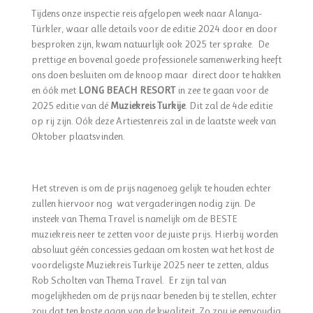
Tijdens onze inspectie reis afgelopen week naar Alanya-
Türkler, waar alle details voor de editie 2024 door en door
besproken zijn, kwam natuurlijk ook 2025 ter sprake. De
prettige en bovenal goede professionele samenwerking heeft
ons doen besluiten om de knoop maar direct door te hakken
en óók met
LONG BEACH RESORT
in zee te gaan voor de
2025 editie van dé
Muziekreis Turkije
. Dit zal de 4de editie
op rij zijn. Oók deze Artiestenreis zal in de laatste week van
Oktober plaatsvinden.
Het streven is om de prijs nagenoeg gelijk te houden echter
zullen hiervoor nog wat vergaderingen nodig zijn. De
insteek van Thema Travel is namelijk om de BESTE
muziekreis neer te zetten voor de juiste prijs. Hierbij worden
absoluut géén concessies gedaan om kosten wat het kost de
voordeligste Muziekreis Turkije 2025 neer te zetten, aldus
Rob Scholten van Thema Travel. Er zijn tal van
mogelijkheden om de prijs naar beneden bij te stellen, echter
zou dat ten koste gaan van de kwaliteit. Zo zou je eenvoudig